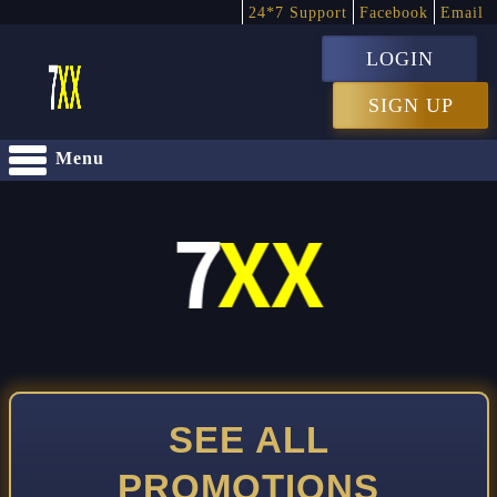
24*7 Support
Facebook
Email
LOGIN
SIGN UP
Menu
SEE ALL
PROMOTIONS