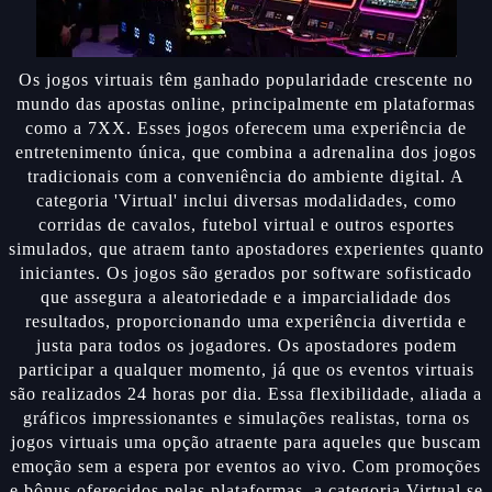
Os jogos virtuais têm ganhado popularidade crescente no
mundo das apostas online, principalmente em plataformas
como a 7XX. Esses jogos oferecem uma experiência de
entretenimento única, que combina a adrenalina dos jogos
tradicionais com a conveniência do ambiente digital. A
categoria 'Virtual' inclui diversas modalidades, como
corridas de cavalos, futebol virtual e outros esportes
simulados, que atraem tanto apostadores experientes quanto
iniciantes. Os jogos são gerados por software sofisticado
que assegura a aleatoriedade e a imparcialidade dos
resultados, proporcionando uma experiência divertida e
justa para todos os jogadores. Os apostadores podem
participar a qualquer momento, já que os eventos virtuais
são realizados 24 horas por dia. Essa flexibilidade, aliada a
gráficos impressionantes e simulações realistas, torna os
jogos virtuais uma opção atraente para aqueles que buscam
emoção sem a espera por eventos ao vivo. Com promoções
e bônus oferecidos pelas plataformas, a categoria Virtual se