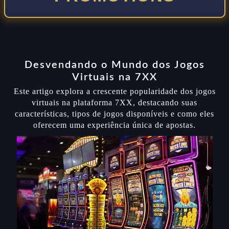
Desvendando o Mundo dos Jogos
Virtuais na 7XX
Este artigo explora a crescente popularidade dos jogos
virtuais na plataforma 7XX, destacando suas
características, tipos de jogos disponíveis e como eles
oferecem uma experiência única de apostas.