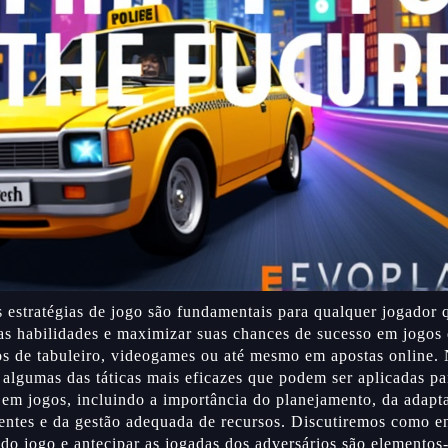
 estratégias de jogo são fundamentais para qualquer jogador 
as habilidades e maximizar suas chances de sucesso em jogos d
os de tabuleiro, videogames ou até mesmo em apostas online. N
algumas das táticas mais eficazes que podem ser aplicadas pa
em jogos, incluindo a importância do planejamento, da adapt
ntes e da gestão adequada de recursos. Discutiremos como e
do jogo e antecipar as jogadas dos adversários são elementos