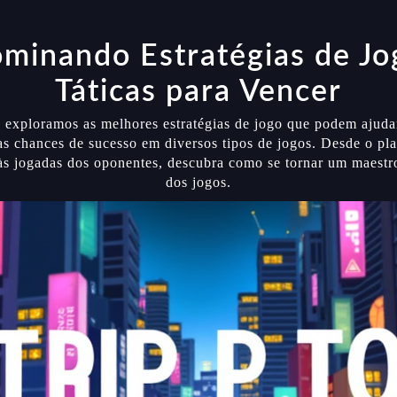
minando Estratégias de Jo
Táticas para Vencer
, exploramos as melhores estratégias de jogo que podem ajuda
s chances de sucesso em diversos tipos de jogos. Desde o pl
às jogadas dos oponentes, descubra como se tornar um maestr
dos jogos.