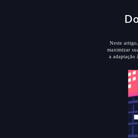
Do
Neste artigo
maximizar sua
a adaptação 