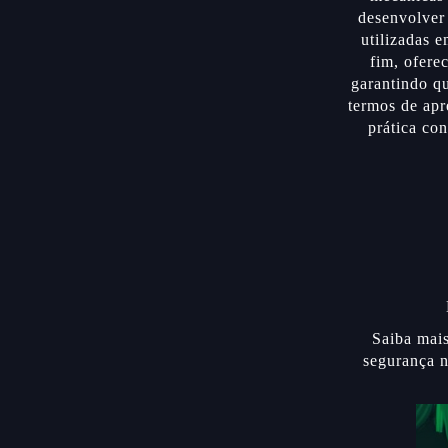
desenvolver 
utilizadas 
fim, ofere
garantindo q
termos de apr
prática co
Saiba mais
segurança n