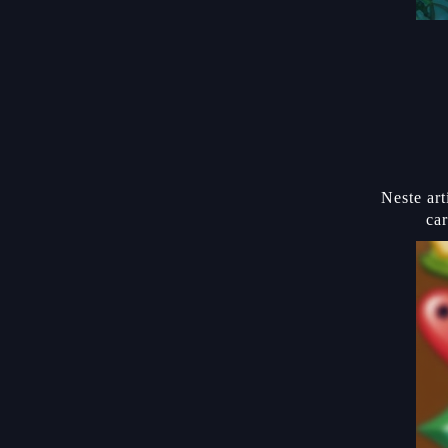
Neste art
car