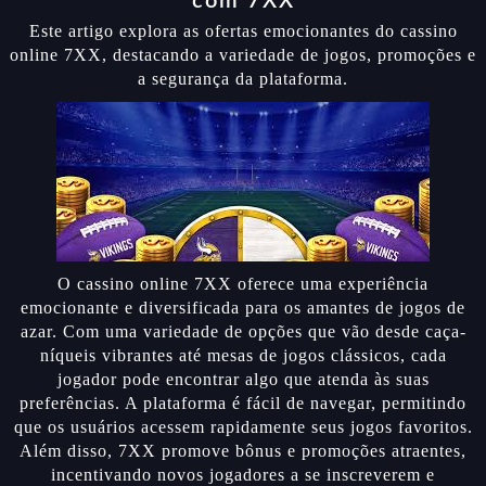
com 7XX
Este artigo explora as ofertas emocionantes do cassino
online 7XX, destacando a variedade de jogos, promoções e
a segurança da plataforma.
O cassino online 7XX oferece uma experiência
emocionante e diversificada para os amantes de jogos de
azar. Com uma variedade de opções que vão desde caça-
níqueis vibrantes até mesas de jogos clássicos, cada
jogador pode encontrar algo que atenda às suas
preferências. A plataforma é fácil de navegar, permitindo
que os usuários acessem rapidamente seus jogos favoritos.
Além disso, 7XX promove bônus e promoções atraentes,
incentivando novos jogadores a se inscreverem e