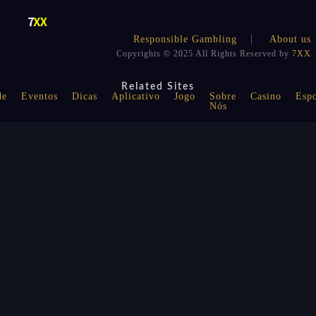
Responsible Gambling
About us
Copyrights © 2025 All Rights Reserved by
7XX
Related Sites
de
Eventos
Dicas
Aplicativo
Jogo
Sobre
Casino
Espo
Nós