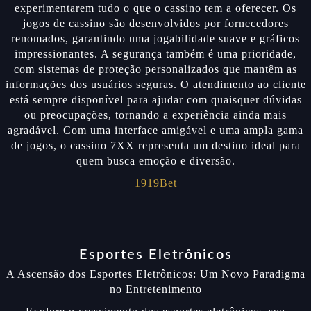
experimentarem tudo o que o cassino tem a oferecer. Os
jogos de cassino são desenvolvidos por fornecedores
renomados, garantindo uma jogabilidade suave e gráficos
impressionantes. A segurança também é uma prioridade,
com sistemas de proteção personalizados que mantêm as
informações dos usuários seguras. O atendimento ao cliente
está sempre disponível para ajudar com quaisquer dúvidas
ou preocupações, tornando a experiência ainda mais
agradável. Com uma interface amigável e uma ampla gama
de jogos, o cassino 7XX representa um destino ideal para
quem busca emoção e diversão.
1919Bet
Esportes Eletrônicos
A Ascensão dos Esportes Eletrônicos: Um Novo Paradigma
no Entretenimento