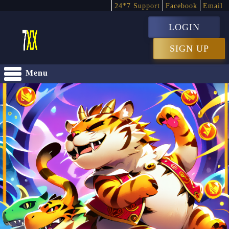
24*7 Support
Facebook
Email
LOGIN
SIGN UP
Menu