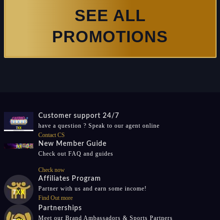
SEE ALL
PROMOTIONS
Customer support 24/7
have a question ? Speak to our agent online
Contact CS
New Member Guide
Check out FAQ and guides
Check now
Affiliates Program
Partner with us and earn some income!
Find Out more
Partnerships
Meet our Brand Ambassadors & Sports Partners