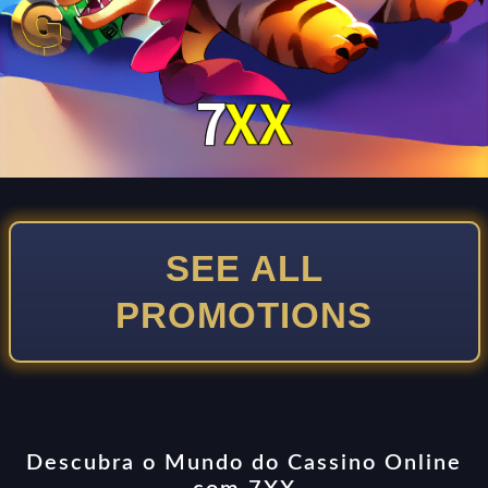
SEE ALL
PROMOTIONS
Descubra o Mundo do Cassino Online