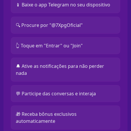
📱 Baixe o app Telegram no seu dispositivo
🔍 Procure por "@7XpgOficial"
👆 Toque em "Entrar" ou "Join"
🔔 Ative as notificações para não perder
nada
💬 Participe das conversas e interaja
🎁 Receba bônus exclusivos
automaticamente