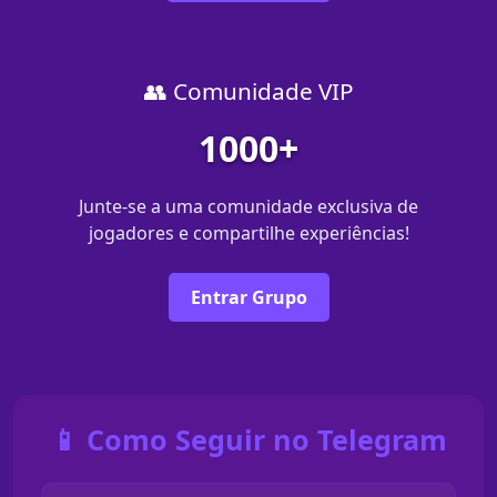
👥 Comunidade VIP
1000+
Junte-se a uma comunidade exclusiva de
jogadores e compartilhe experiências!
Entrar Grupo
📱 Como Seguir no Telegram