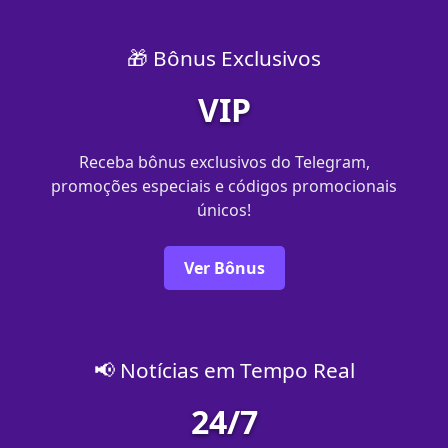
🎁 Bônus Exclusivos
VIP
Receba bônus exclusivos do Telegram,
promoções especiais e códigos promocionais
únicos!
Ver Bônus
📢 Notícias em Tempo Real
24/7