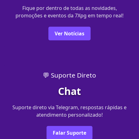
Fique por dentro de todas as novidades,
promoções e eventos da 7Xpg em tempo real!
Ver Notícias
💬 Suporte Direto
Chat
Suporte direto via Telegram, respostas rápidas e
atendimento personalizado!
Falar Suporte