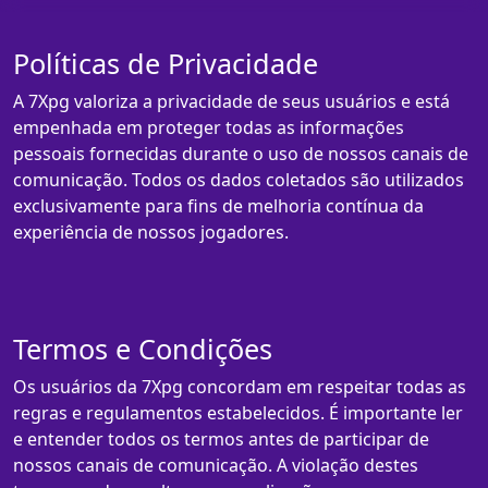
Políticas de Privacidade
A 7Xpg valoriza a privacidade de seus usuários e está
empenhada em proteger todas as informações
pessoais fornecidas durante o uso de nossos canais de
comunicação. Todos os dados coletados são utilizados
exclusivamente para fins de melhoria contínua da
experiência de nossos jogadores.
Termos e Condições
Os usuários da 7Xpg concordam em respeitar todas as
regras e regulamentos estabelecidos. É importante ler
e entender todos os termos antes de participar de
nossos canais de comunicação. A violação destes