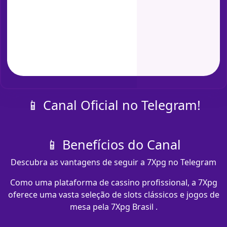
📱 Canal Oficial no Telegram!
📱 Benefícios do Canal
Descubra as vantagens de seguir a 7Xpg no Telegram
Como uma plataforma de cassino profissional, a 7Xpg
oferece uma vasta seleção de slots clássicos e jogos de
mesa pela 7Xpg Brasil .