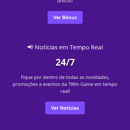
únicos!
Ver Bônus
📢 Notícias em Tempo Real
24/7
Fique por dentro de todas as novidades,
promoções e eventos da 7Win Game em tempo
real!
Ver Notícias