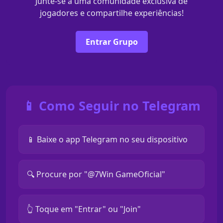
Junte-se a uma comunidade exclusiva de
jogadores e compartilhe experiências!
Entrar Grupo
📱 Como Seguir no Telegram
📱 Baixe o app Telegram no seu dispositivo
🔍 Procure por "@7Win GameOficial"
👆 Toque em "Entrar" ou "Join"