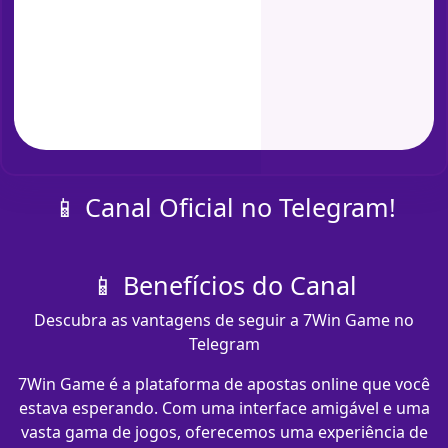
📱 Canal Oficial no Telegram!
📱 Benefícios do Canal
Descubra as vantagens de seguir a 7Win Game no
Telegram
7Win Game é a plataforma de apostas online que você
estava esperando. Com uma interface amigável e uma
vasta gama de jogos, oferecemos uma experiência de