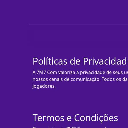
Políticas de Privacida
A 7M7 Com valoriza a privacidade de seus 
nossos canais de comunicação. Todos os dad
jogadores.
Termos e Condições