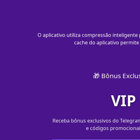
O aplicativo utiliza compressão inteligen
cache do aplicativo permit
🎁 Bônus Exclu
VIP
Receba bônus exclusivos do Telegra
e códigos promocionai