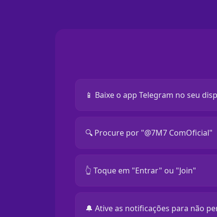
📱 Baixe o app Telegram no seu disp
🔍 Procure por "@7M7 ComOficial"
👆 Toque em "Entrar" ou "Join"
🔔 Ative as notificações para não p