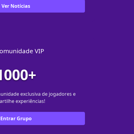
Ver Notícias
Comunidade VIP
1000+
unidade exclusiva de jogadores e
rtilhe experiências!
Entrar Grupo