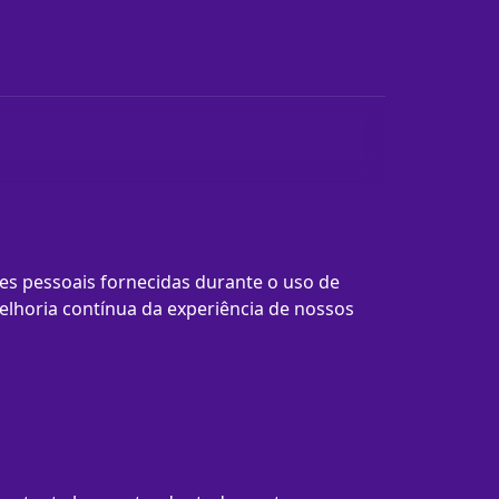
es pessoais fornecidas durante o uso de
elhoria contínua da experiência de nossos