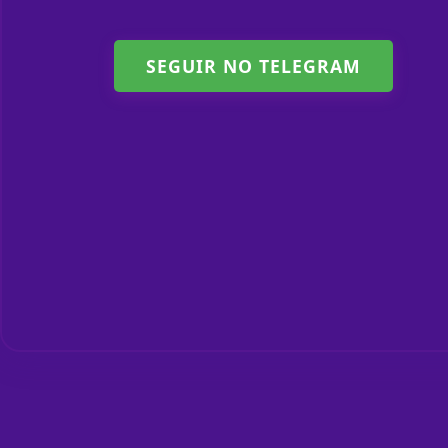
SEGUIR NO TELEGRAM