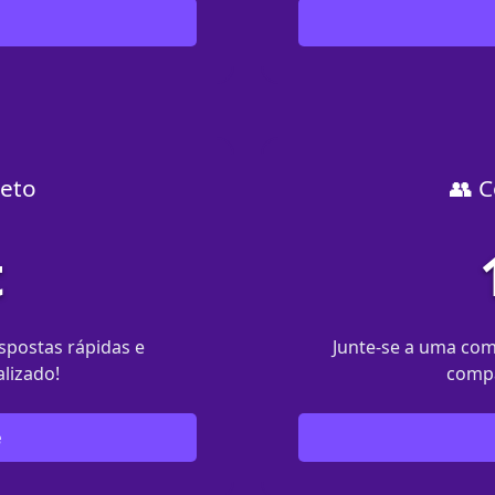
reto
👥 
t
espostas rápidas e
Junte-se a uma com
lizado!
compa
e