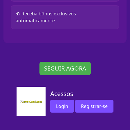
🎁 Receba bônus exclusivos
automaticamente
SEGUIR AGORA
Acessos
Login
Registrar-se