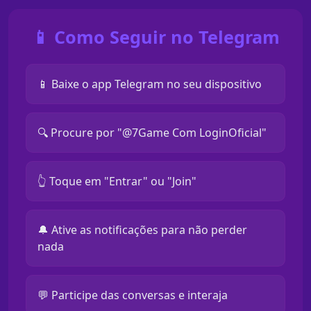
📱 Como Seguir no Telegram
📱 Baixe o app Telegram no seu dispositivo
🔍 Procure por "@7Game Com LoginOficial"
👆 Toque em "Entrar" ou "Join"
🔔 Ative as notificações para não perder
nada
💬 Participe das conversas e interaja