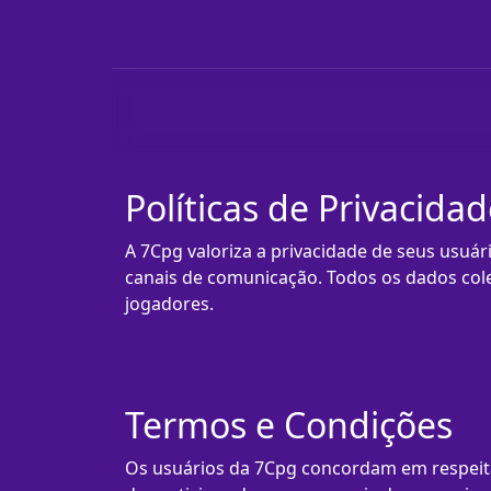
Políticas de Privacida
A 7Cpg valoriza a privacidade de seus usuá
canais de comunicação. Todos os dados cole
jogadores.
Termos e Condições
Os usuários da 7Cpg concordam em respeitar