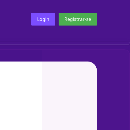
Login
Registrar-se