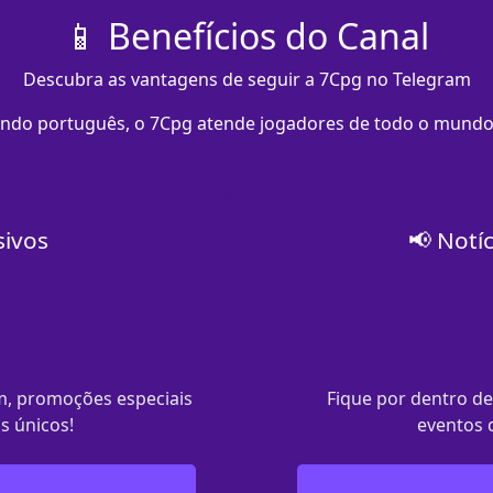
📱 Benefícios do Canal
Descubra as vantagens de seguir a 7Cpg no Telegram
uindo português, o 7Cpg atende jogadores de todo o mundo 
sivos
📢 Notí
m, promoções especiais
Fique por dentro d
s únicos!
eventos 