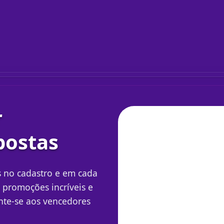
r
postas
 no cadastro e em cada
 promoções incríveis e
unte-se aos vencedores