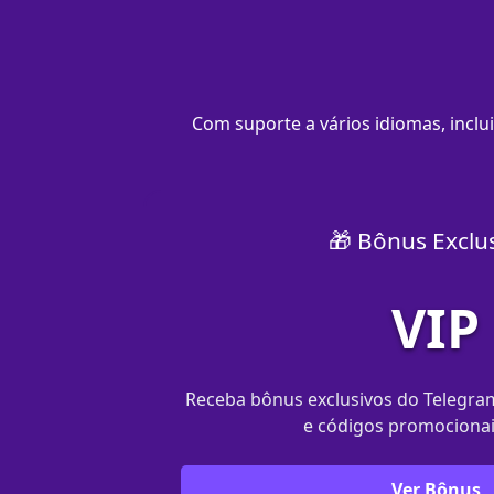
Com suporte a vários idiomas, incl
🎁 Bônus Exclu
VIP
Receba bônus exclusivos do Telegra
e códigos promocionai
Ver Bônus