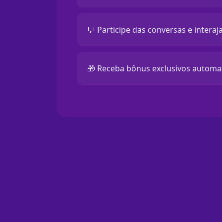
💬 Participe das conversas e interaj
🎁 Receba bônus exclusivos autom