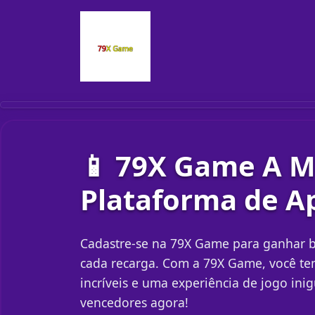
📱 79X Game A M
Plataforma de A
Cadastre-se na 79X Game para ganhar 
cada recarga. Com a 79X Game, você t
incríveis e uma experiência de jogo inig
vencedores agora!