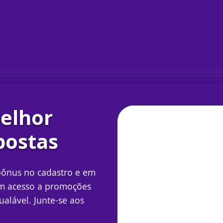
elhor
postas
bônus no cadastro e em
em acesso a promoções
ualável. Junte-se aos