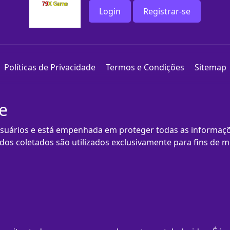
Login
Registrar-se
Políticas de Privacidade
Termos e Condições
Sitemap
de
 usuários e está empenhada em proteger todas as informaçõ
os coletados são utilizados exclusivamente para fins de m