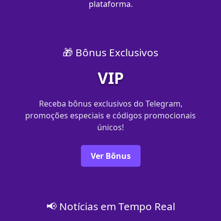
plataforma.
🎁 Bônus Exclusivos
VIP
Receba bônus exclusivos do Telegram,
promoções especiais e códigos promocionais
únicos!
Ver Bônus
📢 Notícias em Tempo Real