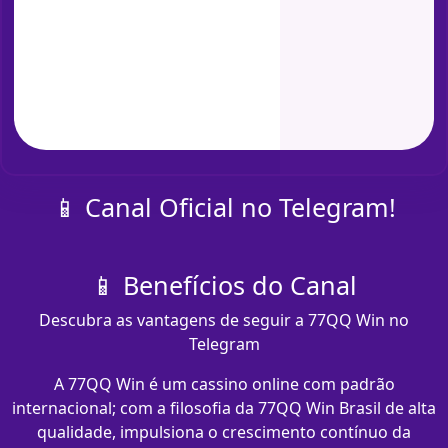
📱 Canal Oficial no Telegram!
📱 Benefícios do Canal
Descubra as vantagens de seguir a 77QQ Win no
Telegram
A 77QQ Win é um cassino online com padrão
internacional; com a filosofia da 77QQ Win Brasil de alta
qualidade, impulsiona o crescimento contínuo da