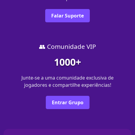
Falar Suporte
👥 Comunidade VIP
1000+
Junte-se a uma comunidade exclusiva de
jogadores e compartilhe experiências!
Entrar Grupo