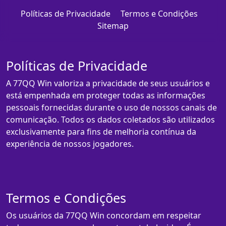
Políticas de Privacidade
Termos e Condições
Sitemap
Políticas de Privacidade
A 77QQ Win valoriza a privacidade de seus usuários e
está empenhada em proteger todas as informações
pessoais fornecidas durante o uso de nossos canais de
comunicação. Todos os dados coletados são utilizados
exclusivamente para fins de melhoria contínua da
experiência de nossos jogadores.
Termos e Condições
Os usuários da 77QQ Win concordam em respeitar