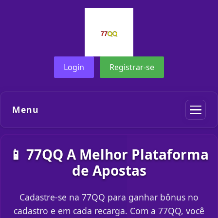
Login
Registrar-se
Menu
📱 77QQ A Melhor Plataforma
de Apostas
Cadastre-se na 77QQ para ganhar bônus no
cadastro e em cada recarga. Com a 77QQ, você