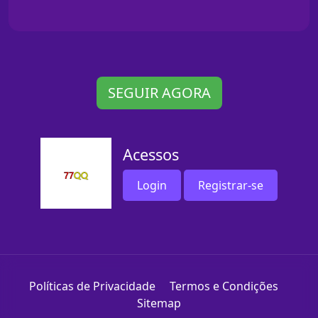
SEGUIR AGORA
Acessos
Login
Registrar-se
Políticas de Privacidade
Termos e Condições
Sitemap