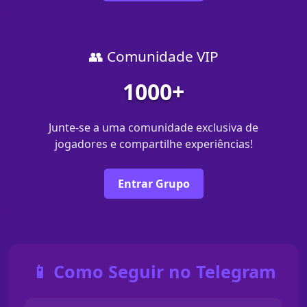
👥 Comunidade VIP
1000+
Junte-se a uma comunidade exclusiva de
jogadores e compartilhe experiências!
Entrar Grupo
📱 Como Seguir no Telegram