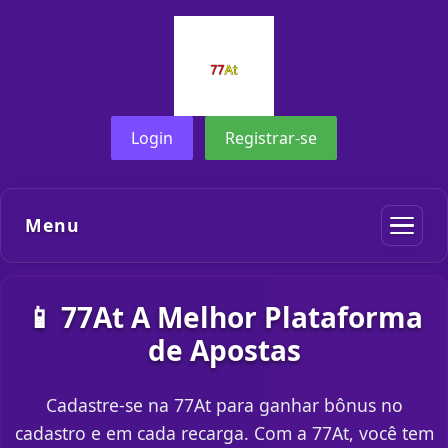
Login
Registrar-se
Menu
📱 77At A Melhor Plataforma
de Apostas
Cadastre-se na 77At para ganhar bônus no
cadastro e em cada recarga. Com a 77At, você tem