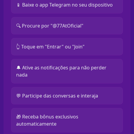
📱 Baixe o app Telegram no seu dispositivo
🔍 Procure por "@77AtOficial"
👆 Toque em "Entrar" ou "Join"
🔔 Ative as notificações para não perder
nada
💬 Participe das conversas e interaja
🎁 Receba bônus exclusivos
automaticamente