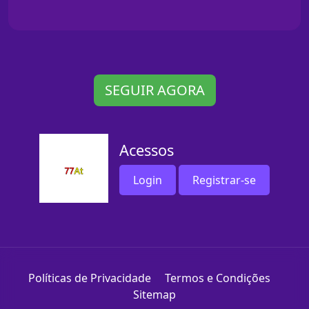
SEGUIR AGORA
Acessos
Login
Registrar-se
Políticas de Privacidade
Termos e Condições
Sitemap