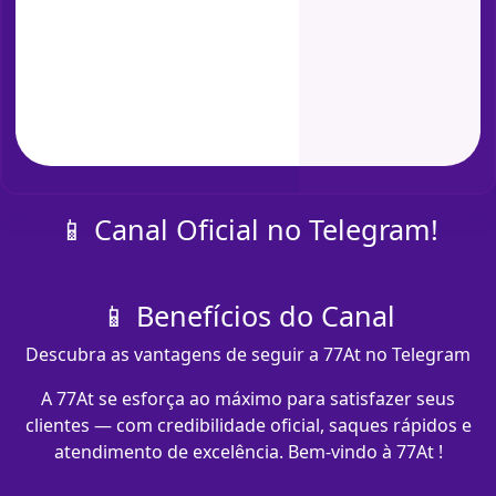
📱 Canal Oficial no Telegram!
📱 Benefícios do Canal
Descubra as vantagens de seguir a 77At no Telegram
A 77At se esforça ao máximo para satisfazer seus
clientes — com credibilidade oficial, saques rápidos e
atendimento de excelência. Bem-vindo à 77At !