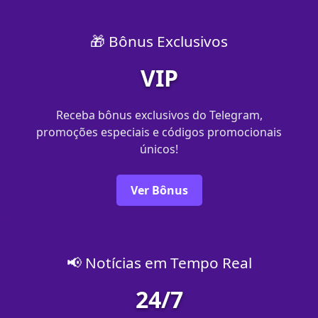
🎁 Bônus Exclusivos
VIP
Receba bônus exclusivos do Telegram,
promoções especiais e códigos promocionais
únicos!
Ver Bônus
📢 Notícias em Tempo Real
24/7