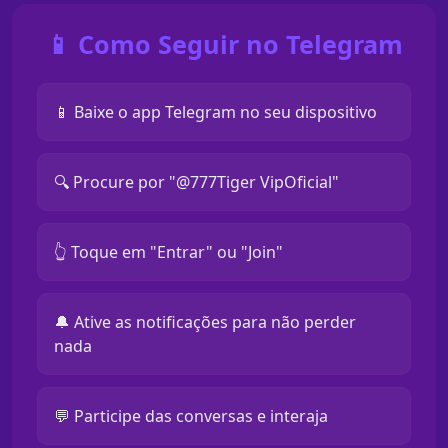
📱 Como Seguir no Telegram
📱 Baixe o app Telegram no seu dispositivo
🔍 Procure por "@777Tiger VipOficial"
👆 Toque em "Entrar" ou "Join"
🔔 Ative as notificações para não perder
nada
💬 Participe das conversas e interaja