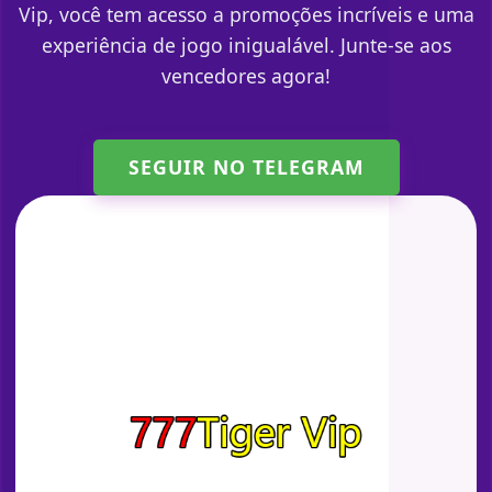
Vip, você tem acesso a promoções incríveis e uma
experiência de jogo inigualável. Junte-se aos
vencedores agora!
SEGUIR NO TELEGRAM