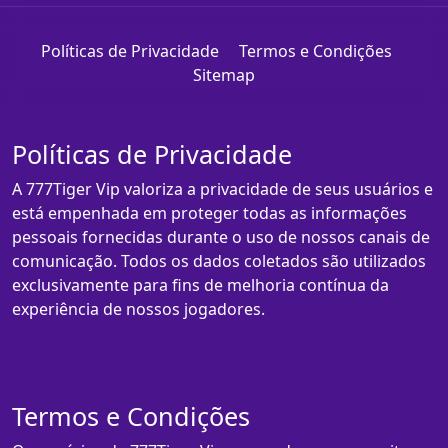
Políticas de Privacidade
Termos e Condições
Sitemap
Políticas de Privacidade
A 777Tiger Vip valoriza a privacidade de seus usuários e
está empenhada em proteger todas as informações
pessoais fornecidas durante o uso de nossos canais de
comunicação. Todos os dados coletados são utilizados
exclusivamente para fins de melhoria contínua da
experiência de nossos jogadores.
Termos e Condições