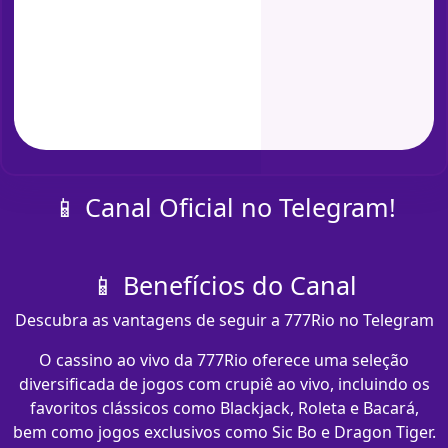
📱 Canal Oficial no Telegram!
📱 Benefícios do Canal
Descubra as vantagens de seguir a 777Rio no Telegram
O cassino ao vivo da 777Rio oferece uma seleção
diversificada de jogos com crupiê ao vivo, incluindo os
favoritos clássicos como Blackjack, Roleta e Bacará,
bem como jogos exclusivos como Sic Bo e Dragon Tiger.