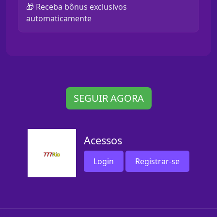
🎁 Receba bônus exclusivos
automaticamente
SEGUIR AGORA
Acessos
Login
Registrar-se