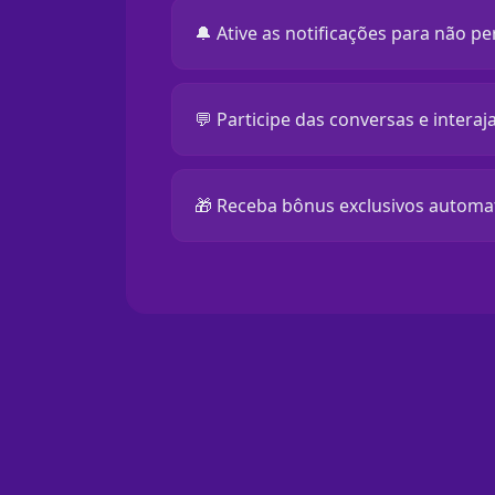
🔔 Ative as notificações para não p
💬 Participe das conversas e interaj
🎁 Receba bônus exclusivos autom