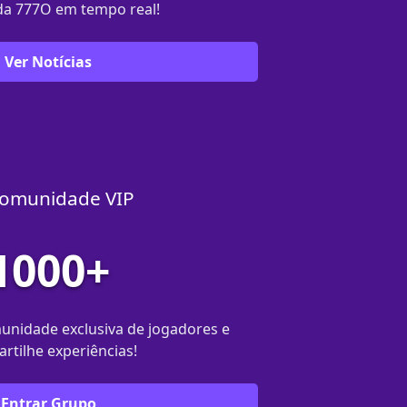
da 777O em tempo real!
Ver Notícias
Comunidade VIP
1000+
unidade exclusiva de jogadores e
rtilhe experiências!
Entrar Grupo