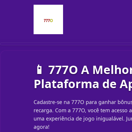
📱 777O A Melho
Plataforma de A
Cadastre-se na 777O para ganhar bônus
recarga. Com a 777O, você tem acesso a
uma experiência de jogo inigualável. J
agora!