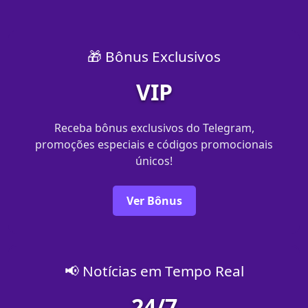
🎁 Bônus Exclusivos
VIP
Receba bônus exclusivos do Telegram,
promoções especiais e códigos promocionais
únicos!
Ver Bônus
📢 Notícias em Tempo Real
24/7