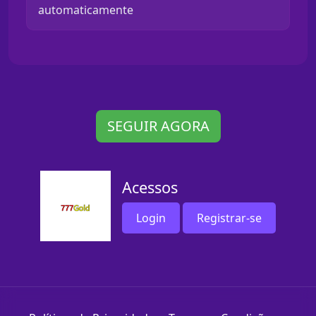
automaticamente
SEGUIR AGORA
Acessos
Login
Registrar-se