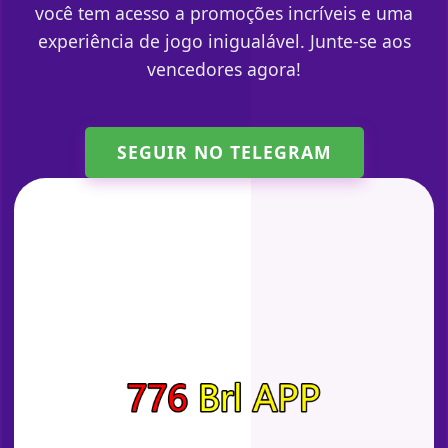
você tem acesso a promoções incríveis e uma
experiência de jogo inigualável. Junte-se aos
vencedores agora!
SEGUIR NO TELEGRAM