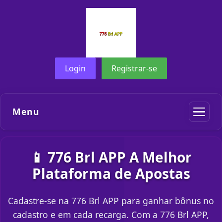
Login
Registrar-se
Menu
📱 776 Brl APP A Melhor
Plataforma de Apostas
Cadastre-se na 776 Brl APP para ganhar bônus no
cadastro e em cada recarga. Com a 776 Brl APP,