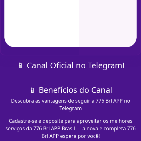
📱 Canal Oficial no Telegram!
📱 Benefícios do Canal
Descubra as vantagens de seguir a 776 Brl APP no
Telegram
Cadastre-se e deposite para aproveitar os melhores
serviços da 776 Brl APP Brasil — a nova e completa 776
Brl APP espera por você!