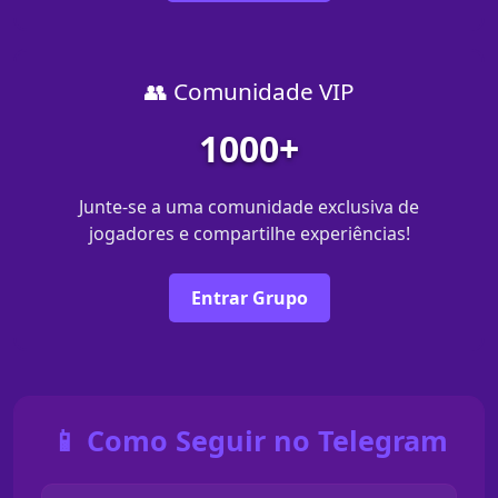
👥 Comunidade VIP
1000+
Junte-se a uma comunidade exclusiva de
jogadores e compartilhe experiências!
Entrar Grupo
📱 Como Seguir no Telegram