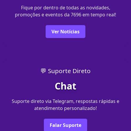
Fique por dentro de todas as novidades,
promoções e eventos da 7696 em tempo real!
Ver Notícias
💬 Suporte Direto
Chat
Suporte direto via Telegram, respostas rápidas e
atendimento personalizado!
Falar Suporte