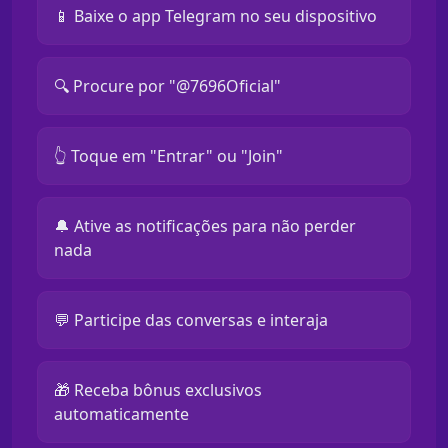
📱 Baixe o app Telegram no seu dispositivo
🔍 Procure por "@7696Oficial"
👆 Toque em "Entrar" ou "Join"
🔔 Ative as notificações para não perder
nada
💬 Participe das conversas e interaja
🎁 Receba bônus exclusivos
automaticamente