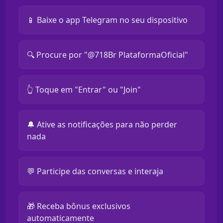
📱 Baixe o app Telegram no seu dispositivo
🔍 Procure por "@718Br PlataformaOficial"
👆 Toque em "Entrar" ou "Join"
🔔 Ative as notificações para não perder
nada
💬 Participe das conversas e interaja
🎁 Receba bônus exclusivos
automaticamente