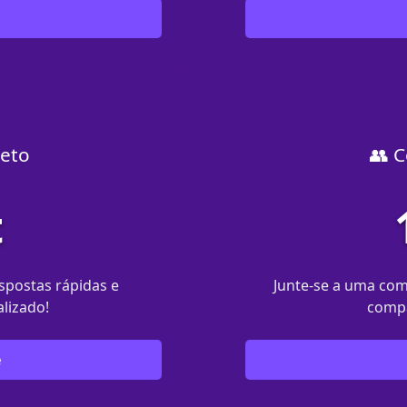
reto
👥 
t
espostas rápidas e
Junte-se a uma com
lizado!
compa
e