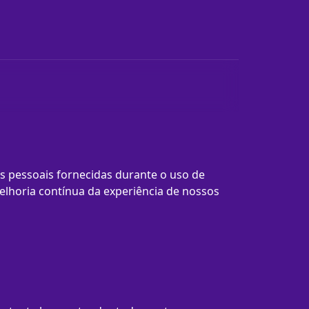
s pessoais fornecidas durante o uso de
elhoria contínua da experiência de nossos