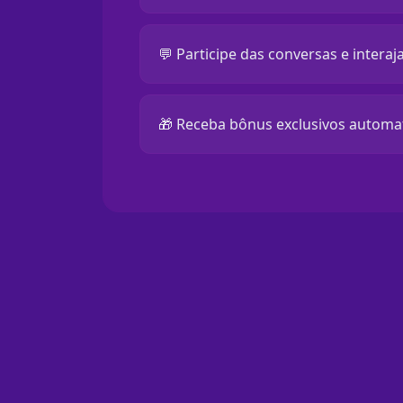
💬 Participe das conversas e interaj
🎁 Receba bônus exclusivos autom