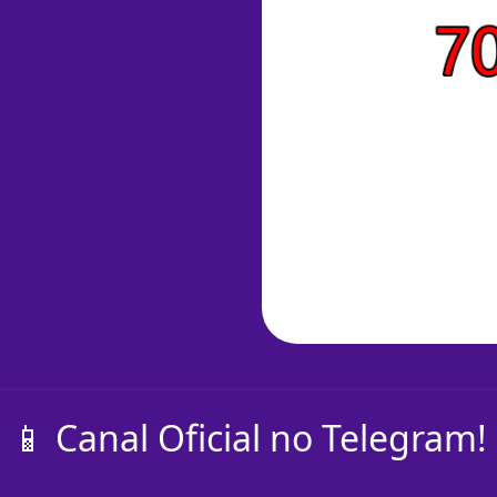
📱 Canal Oficial no Telegram!