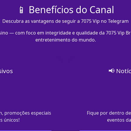
📱 Benefícios do Canal
Descubra as vantagens de seguir a 7075 Vip no Telegram
assino — com foco em integridade e qualidade da 7075 Vip Br
entretenimento do mundo.
sivos
📢 Notí
m, promoções especiais
Fique por dentro d
s únicos!
eventos da