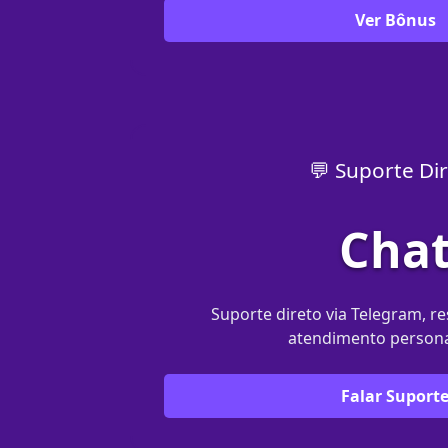
Ver Bônus
💬 Suporte Di
Cha
Suporte direto via Telegram, r
atendimento persona
Falar Suport