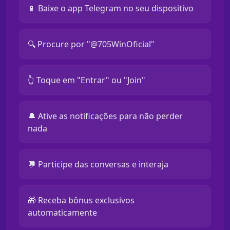
📱 Baixe o app Telegram no seu dispositivo
🔍 Procure por "@705WinOficial"
👆 Toque em "Entrar" ou "Join"
🔔 Ative as notificações para não perder
nada
💬 Participe das conversas e interaja
🎁 Receba bônus exclusivos
automaticamente