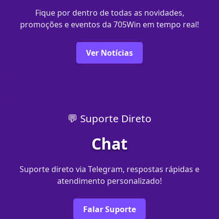
Fique por dentro de todas as novidades,
promoções e eventos da 705Win em tempo real!
Ver Notícias
💬 Suporte Direto
Chat
Suporte direto via Telegram, respostas rápidas e
atendimento personalizado!
Falar Suporte