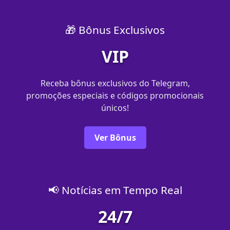
🎁 Bônus Exclusivos
VIP
Receba bônus exclusivos do Telegram,
promoções especiais e códigos promocionais
únicos!
Ver Bônus
📢 Notícias em Tempo Real
24/7