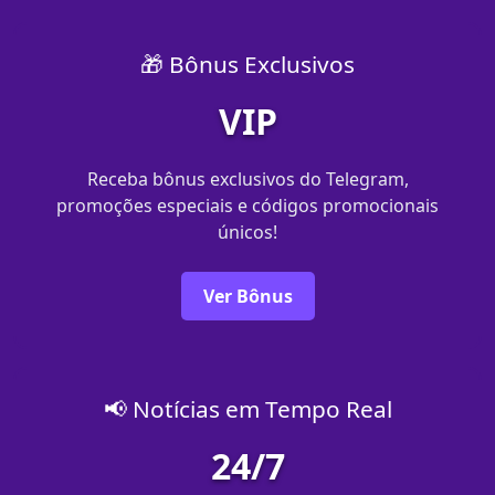
🎁 Bônus Exclusivos
VIP
Receba bônus exclusivos do Telegram,
promoções especiais e códigos promocionais
únicos!
Ver Bônus
📢 Notícias em Tempo Real
24/7