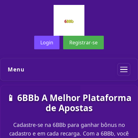
Login
Registrar-se
Menu
📱 6BBb A Melhor Plataforma
de Apostas
Cadastre-se na 6BBb para ganhar bônus no
cadastro e em cada recarga. Com a 6BBb, você