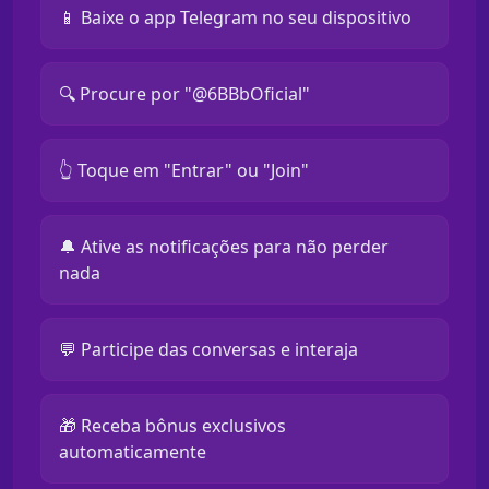
📱 Baixe o app Telegram no seu dispositivo
🔍 Procure por "@6BBbOficial"
👆 Toque em "Entrar" ou "Join"
🔔 Ative as notificações para não perder
nada
💬 Participe das conversas e interaja
🎁 Receba bônus exclusivos
automaticamente