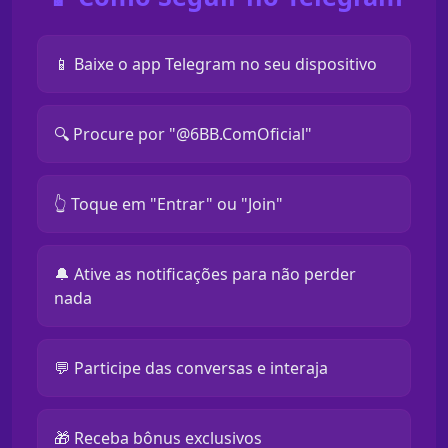
📱 Baixe o app Telegram no seu dispositivo
🔍 Procure por "@6BB.ComOficial"
👆 Toque em "Entrar" ou "Join"
🔔 Ative as notificações para não perder
nada
💬 Participe das conversas e interaja
🎁 Receba bônus exclusivos