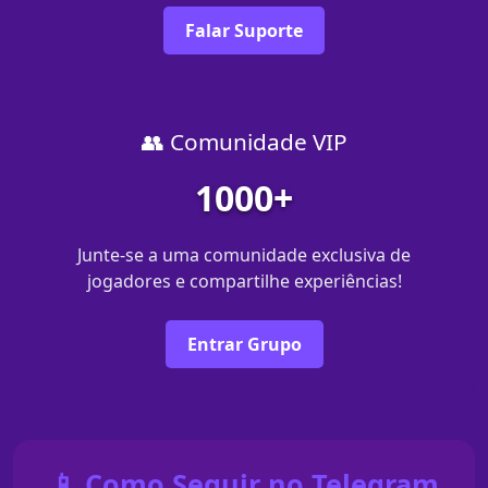
Falar Suporte
👥 Comunidade VIP
1000+
Junte-se a uma comunidade exclusiva de
jogadores e compartilhe experiências!
Entrar Grupo
📱 Como Seguir no Telegram