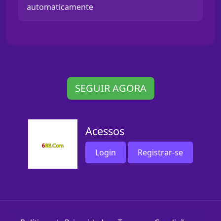
automaticamente
SEGUIR AGORA
Acessos
Login
Registrar-se