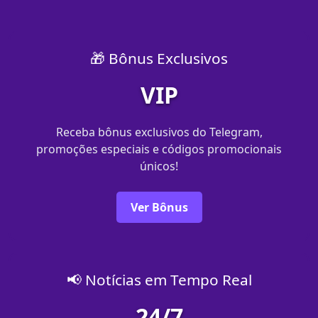
🎁 Bônus Exclusivos
VIP
Receba bônus exclusivos do Telegram,
promoções especiais e códigos promocionais
únicos!
Ver Bônus
📢 Notícias em Tempo Real
24/7