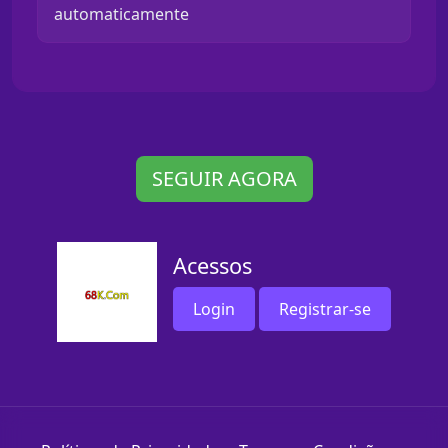
automaticamente
SEGUIR AGORA
Acessos
Login
Registrar-se