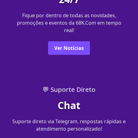
Fique por dentro de todas as novidades,
promoções e eventos da 68K.Com em tempo
real!
Ver Notícias
💬 Suporte Direto
Chat
Suporte direto via Telegram, respostas rápidas e
atendimento personalizado!