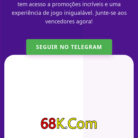
tem acesso a promoções incríveis e uma
experiência de jogo inigualável. Junte-se aos
vencedores agora!
SEGUIR NO TELEGRAM