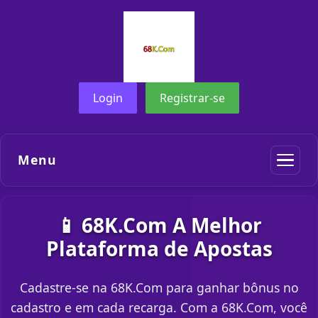
Login
Registrar-se
Menu
📱 68K.Com A Melhor
Plataforma de Apostas
Cadastre-se na 68K.Com para ganhar bônus no
cadastro e em cada recarga. Com a 68K.Com, você