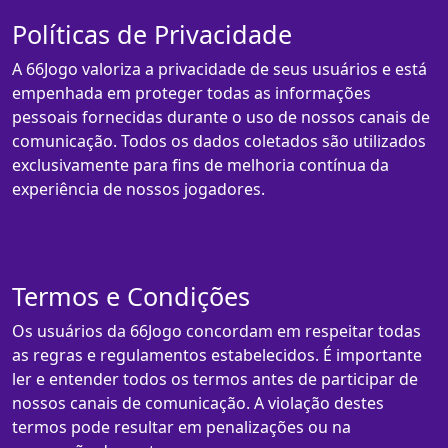
Políticas de Privacidade
A 66Jogo valoriza a privacidade de seus usuários e está
empenhada em proteger todas as informações
pessoais fornecidas durante o uso de nossos canais de
comunicação. Todos os dados coletados são utilizados
exclusivamente para fins de melhoria contínua da
experiência de nossos jogadores.
Termos e Condições
Os usuários da 66Jogo concordam em respeitar todas
as regras e regulamentos estabelecidos. É importante
ler e entender todos os termos antes de participar de
nossos canais de comunicação. A violação destes
termos pode resultar em penalizações ou na