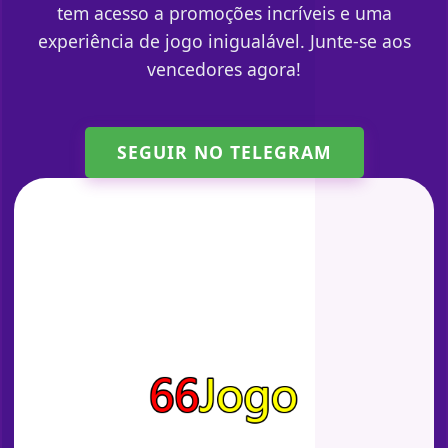
tem acesso a promoções incríveis e uma
experiência de jogo inigualável. Junte-se aos
vencedores agora!
SEGUIR NO TELEGRAM