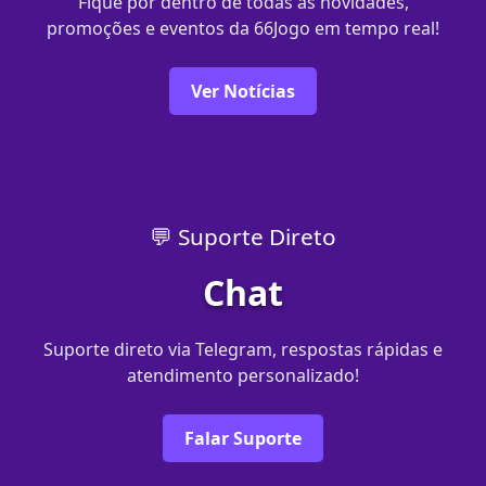
Fique por dentro de todas as novidades,
promoções e eventos da 66Jogo em tempo real!
Ver Notícias
💬 Suporte Direto
Chat
Suporte direto via Telegram, respostas rápidas e
atendimento personalizado!
Falar Suporte