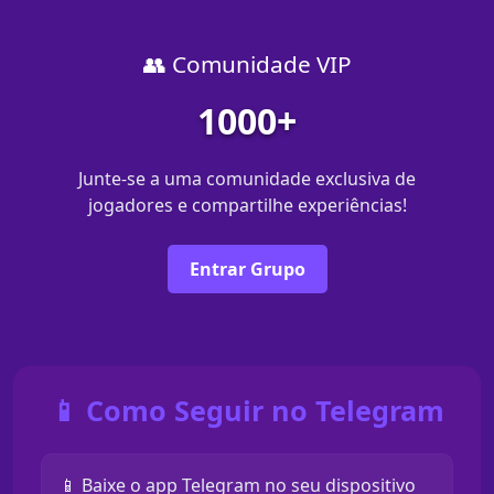
👥 Comunidade VIP
1000+
Junte-se a uma comunidade exclusiva de
jogadores e compartilhe experiências!
Entrar Grupo
📱 Como Seguir no Telegram
📱 Baixe o app Telegram no seu dispositivo