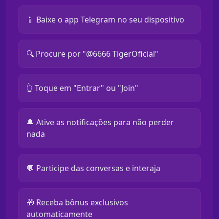
📱 Baixe o app Telegram no seu dispositivo
🔍 Procure por "@6666 TigerOficial"
👆 Toque em "Entrar" ou "Join"
🔔 Ative as notificações para não perder
nada
💬 Participe das conversas e interaja
🎁 Receba bônus exclusivos
automaticamente