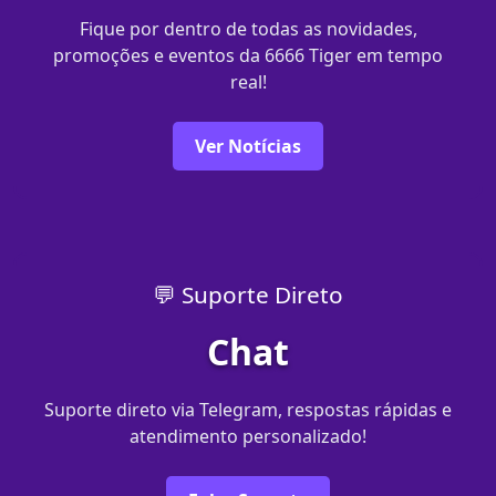
Fique por dentro de todas as novidades,
promoções e eventos da 6666 Tiger em tempo
real!
Ver Notícias
💬 Suporte Direto
Chat
Suporte direto via Telegram, respostas rápidas e
atendimento personalizado!