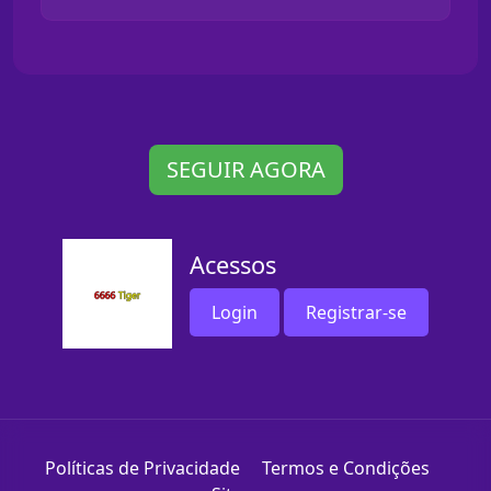
SEGUIR AGORA
Acessos
Login
Registrar-se
Políticas de Privacidade
Termos e Condições