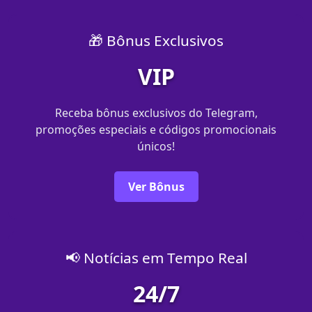
🎁 Bônus Exclusivos
VIP
Receba bônus exclusivos do Telegram,
promoções especiais e códigos promocionais
únicos!
Ver Bônus
📢 Notícias em Tempo Real
24/7