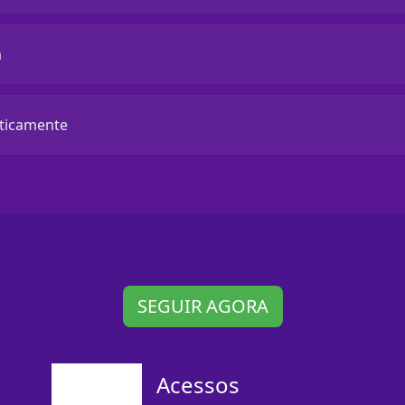
a
aticamente
SEGUIR AGORA
Acessos