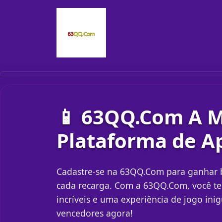
📱 63QQ.Com A 
Plataforma de A
Cadastre-se na 63QQ.Com para ganhar 
cada recarga. Com a 63QQ.Com, você t
incríveis e uma experiência de jogo inig
vencedores agora!