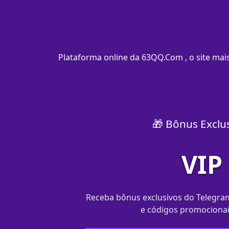
Plataforma online da 63QQ.Com , o site mai
🎁 Bônus Exclu
VIP
Receba bônus exclusivos do Telegra
e códigos promocionai