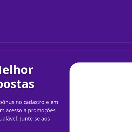
Melhor
postas
bônus no cadastro e em
em acesso a promoções
ualável. Junte-se aos