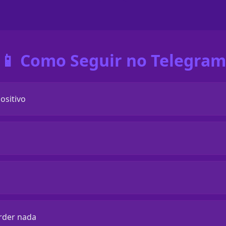
📱 Como Seguir no Telegram
ositivo
erder nada