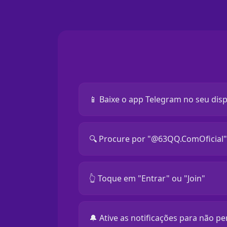
📱 Baixe o app Telegram no seu disp
🔍 Procure por "@63QQ.ComOficial"
👆 Toque em "Entrar" ou "Join"
🔔 Ative as notificações para não p