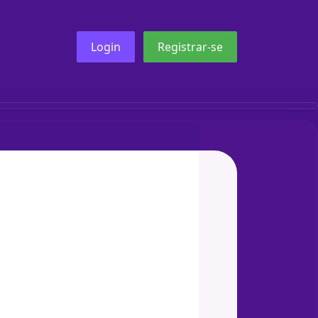
Login
Registrar-se