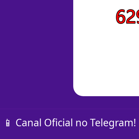
📱 Canal Oficial no Telegram!