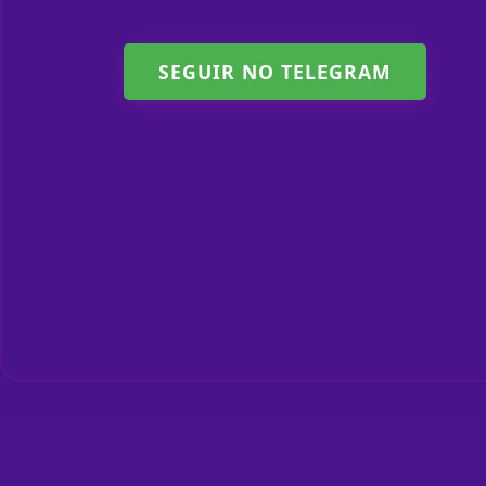
SEGUIR NO TELEGRAM