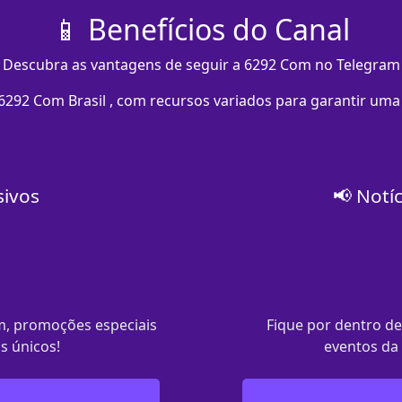
📱 Benefícios do Canal
Descubra as vantagens de seguir a 6292 Com no Telegram
6292 Com Brasil , com recursos variados para garantir uma
sivos
📢 Notí
m, promoções especiais
Fique por dentro d
s únicos!
eventos da