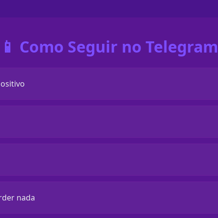
📱 Como Seguir no Telegram
ositivo
erder nada