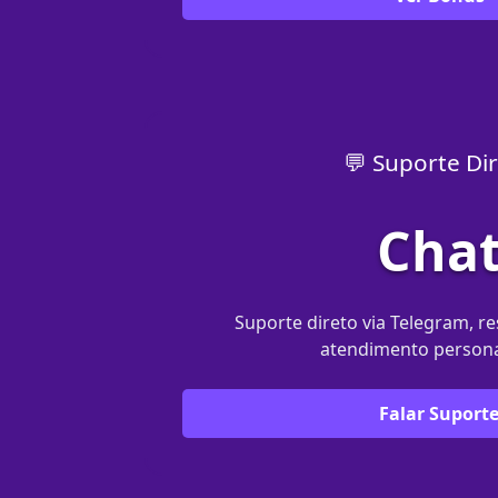
💬 Suporte Di
Cha
Suporte direto via Telegram, r
atendimento persona
Falar Suport