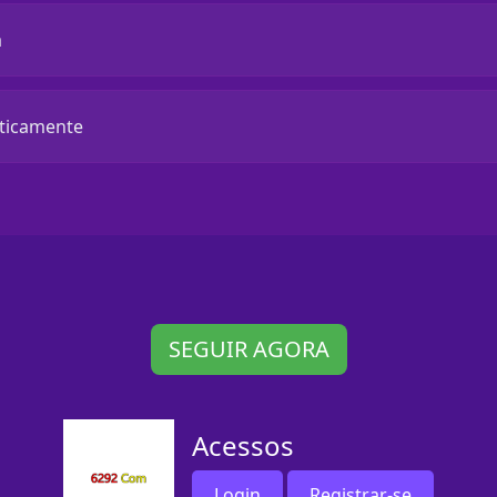
a
aticamente
SEGUIR AGORA
Acessos
Login
Registrar-se