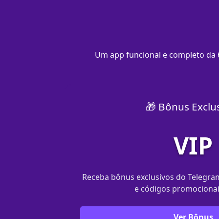
Um app funcional e completo da 
🎁 Bônus Exclu
VIP
Receba bônus exclusivos do Telegra
e códigos promocionai
Ver Bônus