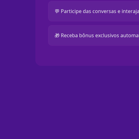
💬 Participe das conversas e interaj
🎁 Receba bônus exclusivos autom