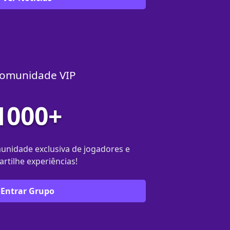
Comunidade VIP
1000+
unidade exclusiva de jogadores e
rtilhe experiências!
Entrar Grupo