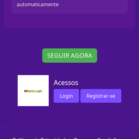
automaticamente
SEGUIR AGORA
Acessos
Login
Registrar-se