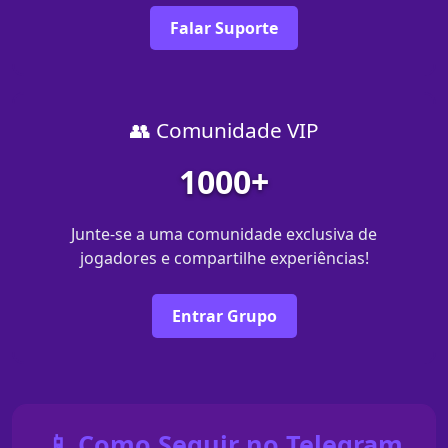
Falar Suporte
👥 Comunidade VIP
1000+
Junte-se a uma comunidade exclusiva de
jogadores e compartilhe experiências!
Entrar Grupo
📱 Como Seguir no Telegram