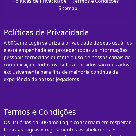
Políticas de Privacidade
Termos e Condições
Sitemap
Políticas de Privacidade
A 60Game Login valoriza a privacidade de seus usuários
e está empenhada em proteger todas as informações
pessoais fornecidas durante o uso de nossos canais de
comunicação. Todos os dados coletados são utilizados
exclusivamente para fins de melhoria contínua da
experiência de nossos jogadores.
Termos e Condições
Os usuários da 60Game Login concordam em respeitar
todas as regras e regulamentos estabelecidos. É