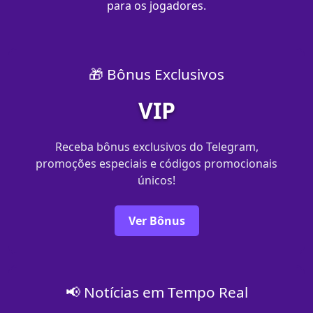
para os jogadores.
🎁 Bônus Exclusivos
VIP
Receba bônus exclusivos do Telegram,
promoções especiais e códigos promocionais
únicos!
Ver Bônus
📢 Notícias em Tempo Real