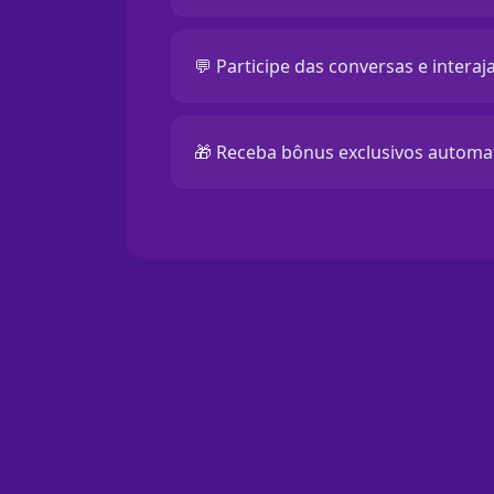
💬 Participe das conversas e interaj
🎁 Receba bônus exclusivos autom