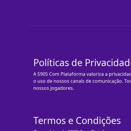
Políticas de Privacida
A 5905 Com Plataforma valoriza a privacid
o uso de nossos canais de comunicação. Tod
nossos jogadores.
Termos e Condições