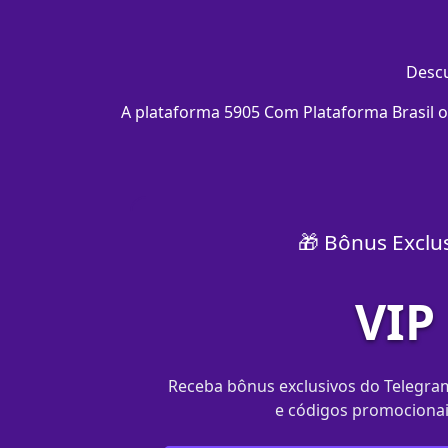
Descu
A plataforma 5905 Com Plataforma Brasil 
🎁 Bônus Exclu
VIP
Receba bônus exclusivos do Telegra
e códigos promocionai