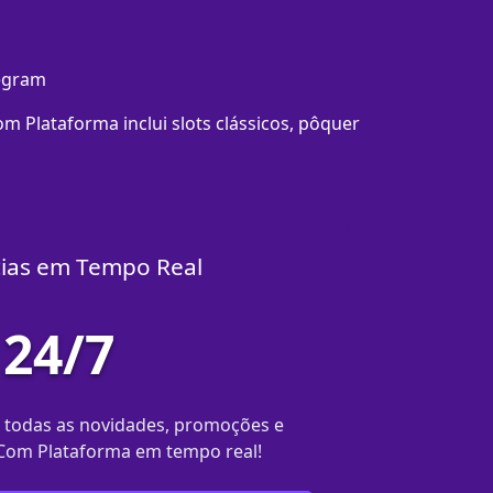
legram
Plataforma inclui slots clássicos, pôquer
cias em Tempo Real
24/7
e todas as novidades, promoções e
Com Plataforma em tempo real!