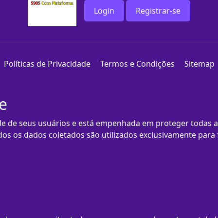
Login
Registrar-se
Políticas de Privacidade
Termos e Condições
Sitemap
de
ade de seus usuários e está empenhada em proteger todas 
os os dados coletados são utilizados exclusivamente para 