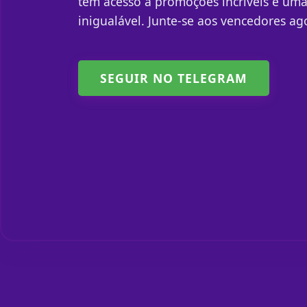
tem acesso a promoções incríveis e uma
inigualável. Junte-se aos vencedores ag
SEGUIR NO TELEGRAM