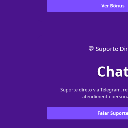
Ver Bônus
💬 Suporte Di
Cha
Suporte direto via Telegram, r
atendimento persona
Falar Suport