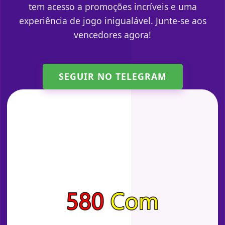
tem acesso a promoções incríveis e uma
experiência de jogo inigualável. Junte-se aos
vencedores agora!
SEGUIR NO TELEGRAM