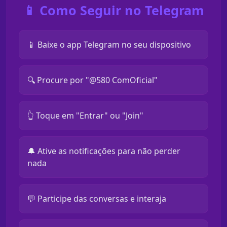
📱 Como Seguir no Telegram
📱 Baixe o app Telegram no seu dispositivo
🔍 Procure por "@580 ComOficial"
👆 Toque em "Entrar" ou "Join"
🔔 Ative as notificações para não perder
nada
💬 Participe das conversas e interaja