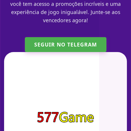
você tem acesso a promoções incríveis e uma
experiência de jogo inigualável. Junte-se aos
vencedores agora!
SEGUIR NO TELEGRAM