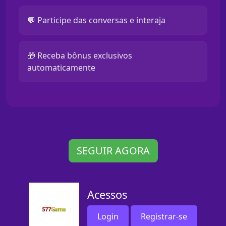
💬 Participe das conversas e interaja
🎁 Receba bônus exclusivos
automaticamente
SEGUIR AGORA
Acessos
Login
Registrar-se