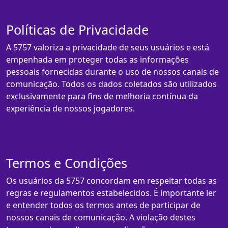
Políticas de Privacidade
A 5757 valoriza a privacidade de seus usuários e está
empenhada em proteger todas as informações
pessoais fornecidas durante o uso de nossos canais de
comunicação. Todos os dados coletados são utilizados
exclusivamente para fins de melhoria contínua da
experiência de nossos jogadores.
Termos e Condições
Os usuários da 5757 concordam em respeitar todas as
regras e regulamentos estabelecidos. É importante ler
e entender todos os termos antes de participar de
nossos canais de comunicação. A violação destes