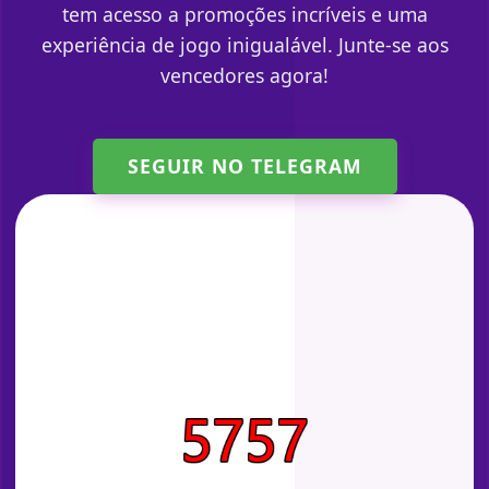
tem acesso a promoções incríveis e uma
experiência de jogo inigualável. Junte-se aos
vencedores agora!
SEGUIR NO TELEGRAM