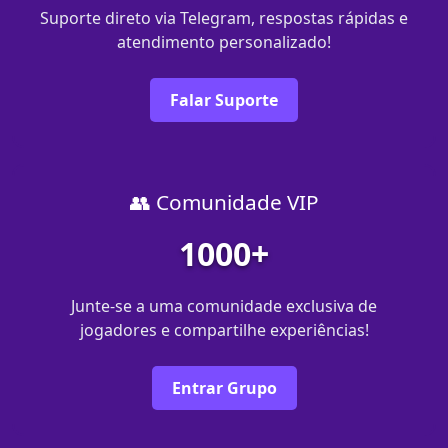
Suporte direto via Telegram, respostas rápidas e
atendimento personalizado!
Falar Suporte
👥 Comunidade VIP
1000+
Junte-se a uma comunidade exclusiva de
jogadores e compartilhe experiências!
Entrar Grupo