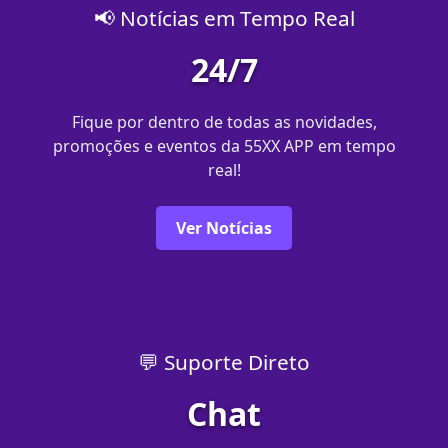
📢 Notícias em Tempo Real
24/7
Fique por dentro de todas as novidades,
promoções e eventos da 55XX APP em tempo
real!
Ver Notícias
💬 Suporte Direto
Chat