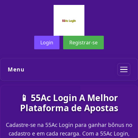
Login
Registrar-se
Menu
📱 55Ac Login A Melhor
Plataforma de Apostas
Cadastre-se na 55Ac Login para ganhar bônus no
cadastro e em cada recarga. Com a 55Ac Login,