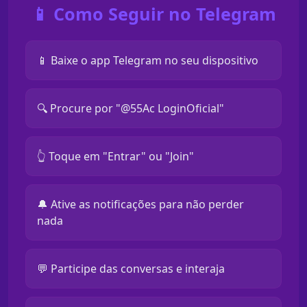
📱 Como Seguir no Telegram
📱 Baixe o app Telegram no seu dispositivo
🔍 Procure por "@55Ac LoginOficial"
👆 Toque em "Entrar" ou "Join"
🔔 Ative as notificações para não perder
nada
💬 Participe das conversas e interaja