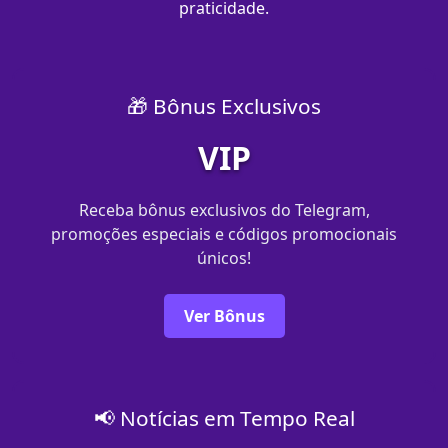
praticidade.
🎁 Bônus Exclusivos
VIP
Receba bônus exclusivos do Telegram,
promoções especiais e códigos promocionais
únicos!
Ver Bônus
📢 Notícias em Tempo Real