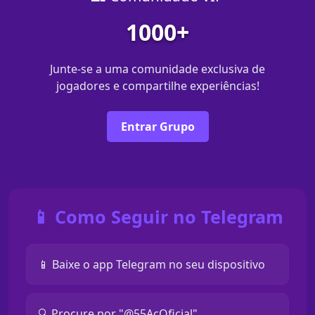
1000+
Junte-se a uma comunidade exclusiva de
jogadores e compartilhe experiências!
Entrar Grupo
📱 Como Seguir no Telegram
📱 Baixe o app Telegram no seu dispositivo
🔍 Procure por "@55AcOficial"