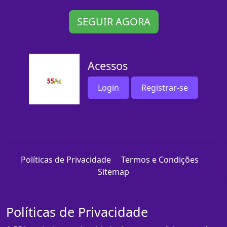
SEGUIR AGORA
Acessos
Login
Registrar-se
Políticas de Privacidade
Termos e Condições
Sitemap
Políticas de Privacidade