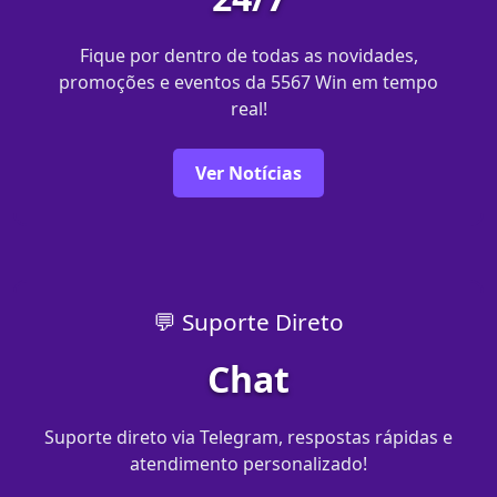
Fique por dentro de todas as novidades,
promoções e eventos da 5567 Win em tempo
real!
Ver Notícias
💬 Suporte Direto
Chat
Suporte direto via Telegram, respostas rápidas e
atendimento personalizado!