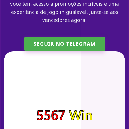
você tem acesso a promoções incríveis e uma
experiência de jogo inigualável. Junte-se aos
vencedores agora!
SEGUIR NO TELEGRAM