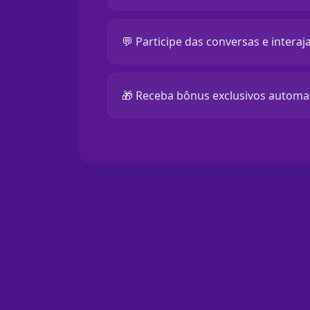
💬 Participe das conversas e interaj
🎁 Receba bônus exclusivos autom