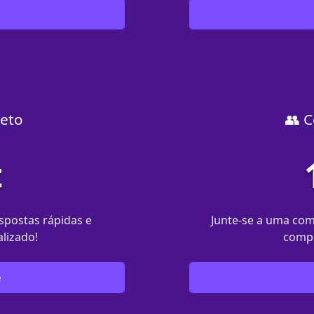
reto
👥 
t
espostas rápidas e
Junte-se a uma com
lizado!
compa
e