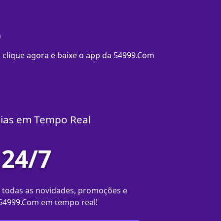
m
 clique agora e baixe o app da 54999.Com
cias em Tempo Real
24/7
e todas as novidades, promoções e
54999.Com em tempo real!