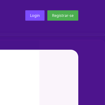
Login
Registrar-se