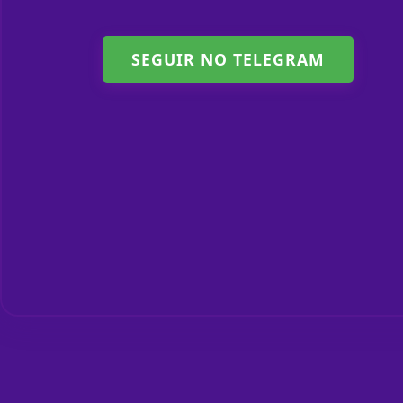
SEGUIR NO TELEGRAM