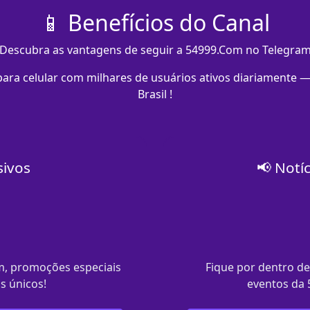
📱 Benefícios do Canal
Descubra as vantagens de seguir a 54999.Com no Telegra
para celular com milhares de usuários ativos diariamente —
Brasil !
sivos
📢 Notí
m, promoções especiais
Fique por dentro d
s únicos!
eventos da 