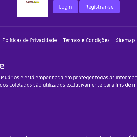
Login
Registrar-se
Políticas de Privacidade
Termos e Condições
Sitemap
de
s usuários e está empenhada em proteger todas as informaç
os coletados são utilizados exclusivamente para fins de m