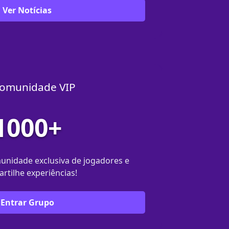
Ver Notícias
Comunidade VIP
1000+
unidade exclusiva de jogadores e
rtilhe experiências!
Entrar Grupo