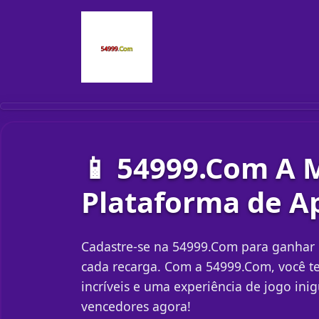
📱 54999.Com A 
Plataforma de A
Cadastre-se na 54999.Com para ganhar
cada recarga. Com a 54999.Com, você 
incríveis e uma experiência de jogo inig
vencedores agora!