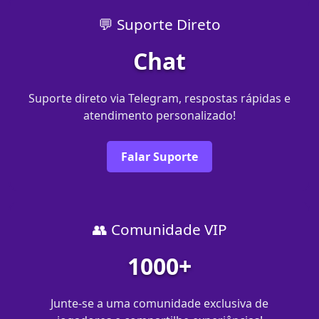
💬 Suporte Direto
Chat
Suporte direto via Telegram, respostas rápidas e
atendimento personalizado!
Falar Suporte
👥 Comunidade VIP
1000+
Junte-se a uma comunidade exclusiva de