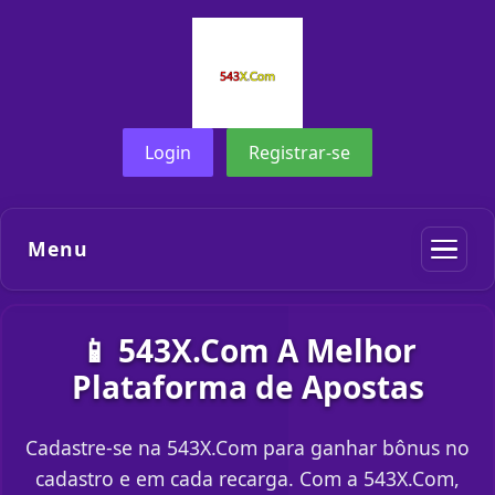
Login
Registrar-se
Menu
📱 543X.Com A Melhor
Plataforma de Apostas
Cadastre-se na 543X.Com para ganhar bônus no
cadastro e em cada recarga. Com a 543X.Com,