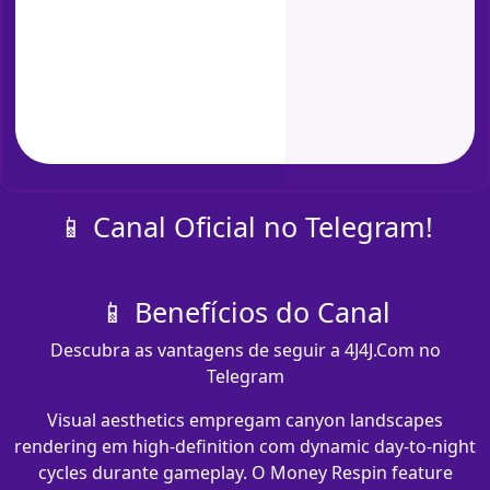
📱 Canal Oficial no Telegram!
📱 Benefícios do Canal
Descubra as vantagens de seguir a 4J4J.Com no
Telegram
Visual aesthetics empregam canyon landscapes
rendering em high-definition com dynamic day-to-night
cycles durante gameplay. O Money Respin feature