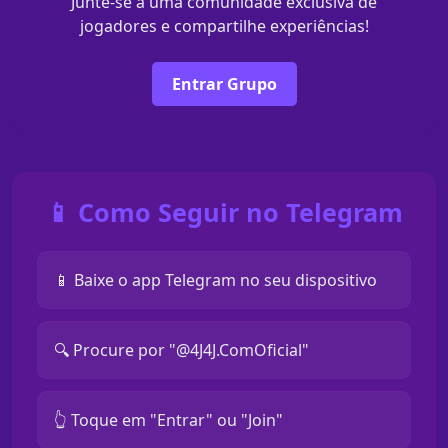
Junte-se a uma comunidade exclusiva de
jogadores e compartilhe experiências!
Entrar Grupo
📱 Como Seguir no Telegram
📱 Baixe o app Telegram no seu dispositivo
🔍 Procure por "@4J4J.ComOficial"
👆 Toque em "Entrar" ou "Join"