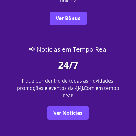
únicos!
Ver Bônus
📢 Notícias em Tempo Real
24/7
Fique por dentro de todas as novidades,
promoções e eventos da 4J4J.Com em tempo
real!
Ver Notícias