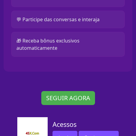
💬 Participe das conversas e interaja
🎁 Receba bônus exclusivos
automaticamente
SEGUIR AGORA
Acessos