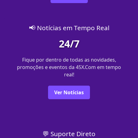
📢 Notícias em Tempo Real
24/7
Fique por dentro de todas as novidades,
promoções e eventos da 45X.Com em tempo
real!
Ver Notícias
💬 Suporte Direto