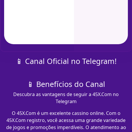
📱 Canal Oficial no Telegram!
📱 Benefícios do Canal
Descubra as vantagens de seguir a 45X.Com no
Telegram
O 45X.Com é um excelente cassino online. Com o
45X.Com registro, você acessa uma grande variedade
de jogos e promoções imperdíveis. O atendimento ao