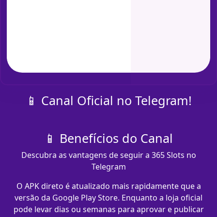
📱 Canal Oficial no Telegram!
📱 Benefícios do Canal
Descubra as vantagens de seguir a 365 Slots no
Telegram
O APK direto é atualizado mais rapidamente que a
versão da Google Play Store. Enquanto a loja oficial
pode levar dias ou semanas para aprovar e publicar