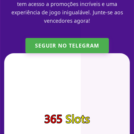
tem acesso a promoções incríveis e uma
experiência de jogo inigualável. Junte-se aos
vencedores agora!
SEGUIR NO TELEGRAM