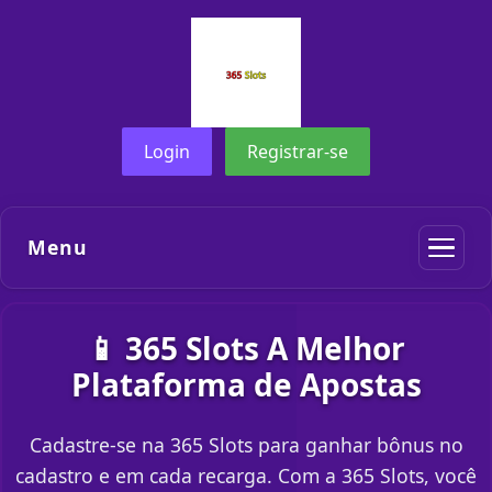
Login
Registrar-se
Menu
📱 365 Slots A Melhor
Plataforma de Apostas
Cadastre-se na 365 Slots para ganhar bônus no
cadastro e em cada recarga. Com a 365 Slots, você