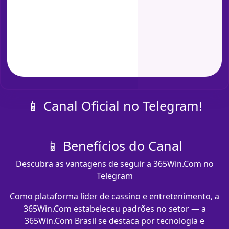
📱 Canal Oficial no Telegram!
📱 Benefícios do Canal
Descubra as vantagens de seguir a 365Win.Com no
Telegram
Como plataforma líder de cassino e entretenimento, a
365Win.Com estabeleceu padrões no setor — a
365Win.Com Brasil se destaca por tecnologia e