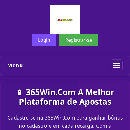
Login
Registrar-se
Menu
📱 365Win.Com A Melhor
Plataforma de Apostas
Cadastre-se na 365Win.Com para ganhar bônus
no cadastro e em cada recarga. Com a