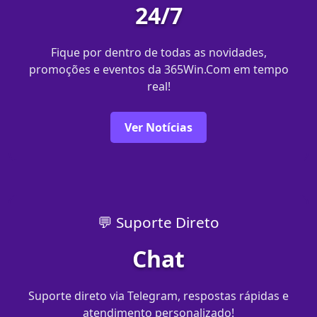
24/7
Fique por dentro de todas as novidades,
promoções e eventos da 365Win.Com em tempo
real!
Ver Notícias
💬 Suporte Direto
Chat
Suporte direto via Telegram, respostas rápidas e
atendimento personalizado!