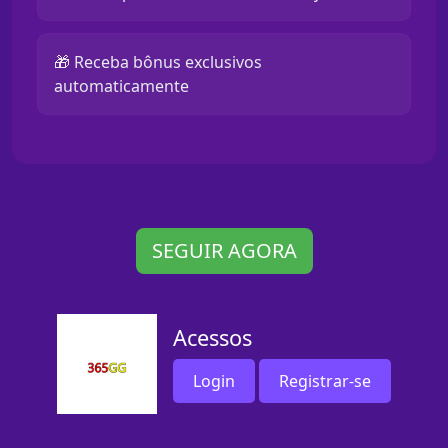
🎁 Receba bônus exclusivos
automaticamente
SEGUIR AGORA
Acessos
Login
Registrar-se