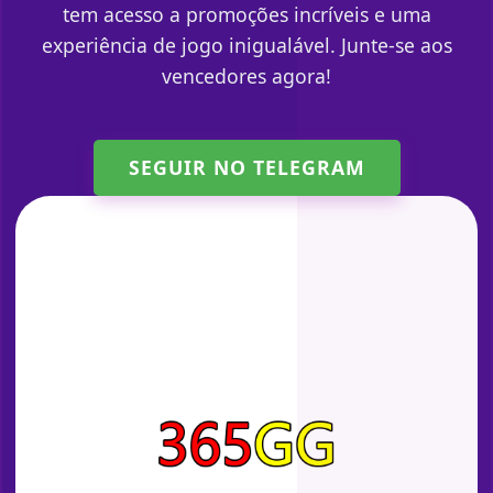
tem acesso a promoções incríveis e uma
experiência de jogo inigualável. Junte-se aos
vencedores agora!
SEGUIR NO TELEGRAM