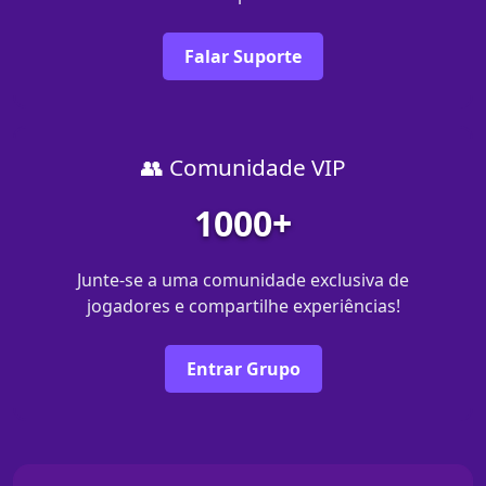
Falar Suporte
👥 Comunidade VIP
1000+
Junte-se a uma comunidade exclusiva de
jogadores e compartilhe experiências!
Entrar Grupo