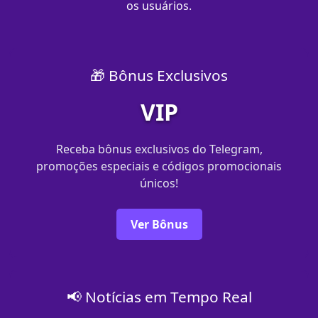
os usuários.
🎁 Bônus Exclusivos
VIP
Receba bônus exclusivos do Telegram,
promoções especiais e códigos promocionais
únicos!
Ver Bônus
📢 Notícias em Tempo Real