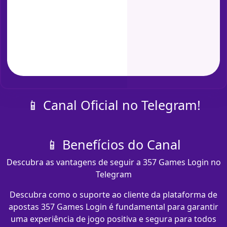
📱 Canal Oficial no Telegram!
📱 Benefícios do Canal
Descubra as vantagens de seguir a 357 Games Login no
Telegram
Descubra como o suporte ao cliente da plataforma de
apostas 357 Games Login é fundamental para garantir
uma experiência de jogo positiva e segura para todos