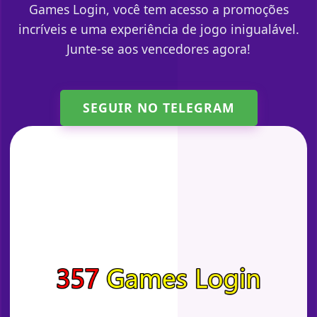
Games Login, você tem acesso a promoções
incríveis e uma experiência de jogo inigualável.
Junte-se aos vencedores agora!
SEGUIR NO TELEGRAM