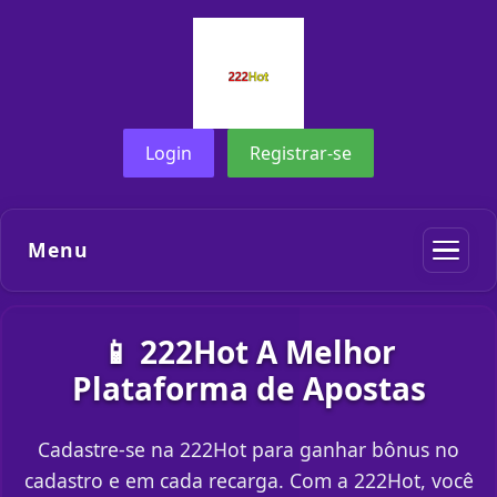
Login
Registrar-se
Menu
📱 222Hot A Melhor
Plataforma de Apostas
Cadastre-se na 222Hot para ganhar bônus no
cadastro e em cada recarga. Com a 222Hot, você