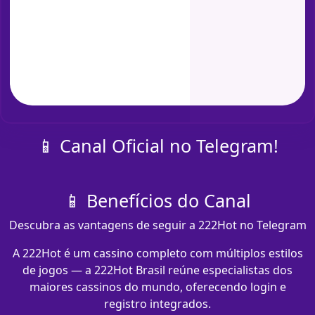
📱 Canal Oficial no Telegram!
📱 Benefícios do Canal
Descubra as vantagens de seguir a 222Hot no Telegram
A 222Hot é um cassino completo com múltiplos estilos
de jogos — a 222Hot Brasil reúne especialistas dos
maiores cassinos do mundo, oferecendo login e
registro integrados.