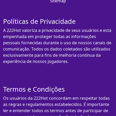
Sitemap
Políticas de Privacidade
A 222Hot valoriza a privacidade de seus usuários e está
empenhada em proteger todas as informações
pessoais fornecidas durante o uso de nossos canais de
comunicação. Todos os dados coletados são utilizados
exclusivamente para fins de melhoria contínua da
experiência de nossos jogadores.
Termos e Condições
Os usuários da 222Hot concordam em respeitar todas
as regras e regulamentos estabelecidos. É importante
ler e entender todos os termos antes de participar de