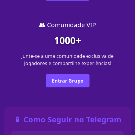
👥 Comunidade VIP
1000+
Junte-se a uma comunidade exclusiva de
jogadores e compartilhe experiências!
Entrar Grupo
📱 Como Seguir no Telegram