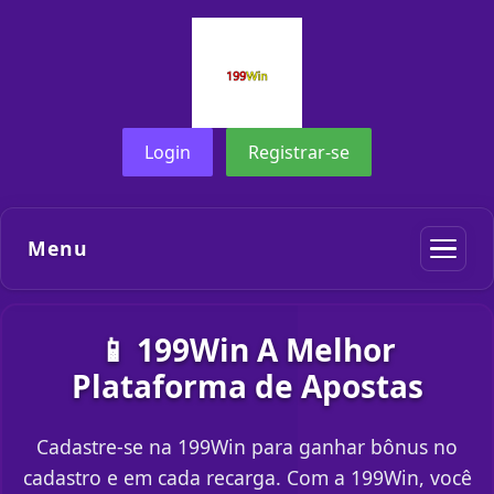
Login
Registrar-se
Menu
📱 199Win A Melhor
Plataforma de Apostas
Cadastre-se na 199Win para ganhar bônus no
cadastro e em cada recarga. Com a 199Win, você