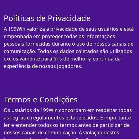
Políticas de Privacidade
A 199Win valoriza a privacidade de seus usuários e está
empenhada em proteger todas as informações
pessoais fornecidas durante o uso de nossos canais de
comunicação. Todos os dados coletados são utilizados
exclusivamente para fins de melhoria contínua da
experiência de nossos jogadores.
Termos e Condições
Os usuários da 199Win concordam em respeitar todas
as regras e regulamentos estabelecidos. É importante
ler e entender todos os termos antes de participar de
nossos canais de comunicação. A violação destes