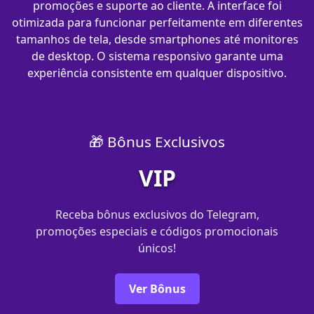
promoções e suporte ao cliente. A interface foi
otimizada para funcionar perfeitamente em diferentes
tamanhos de tela, desde smartphones até monitores
de desktop. O sistema responsivo garante uma
experiência consistente em qualquer dispositivo.
🎁 Bônus Exclusivos
VIP
Receba bônus exclusivos do Telegram,
promoções especiais e códigos promocionais
únicos!
Ver Bônus