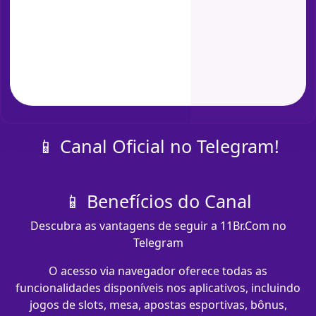
📱 Canal Oficial no Telegram!
📱 Benefícios do Canal
Descubra as vantagens de seguir a 11Br.Com no
Telegram
O acesso via navegador oferece todas as
funcionalidades disponíveis nos aplicativos, incluindo
jogos de slots, mesa, apostas esportivas, bônus,