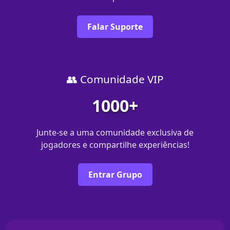
Falar Suporte
👥 Comunidade VIP
1000+
Junte-se a uma comunidade exclusiva de
jogadores e compartilhe experiências!
Entrar Grupo