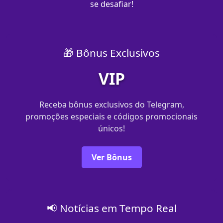
se desafiar!
🎁 Bônus Exclusivos
VIP
Receba bônus exclusivos do Telegram,
promoções especiais e códigos promocionais
únicos!
Ver Bônus
📢 Notícias em Tempo Real