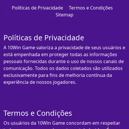
Políticas de Privacidade
Termos e Condições
Sitemap
Políticas de Privacidade
A 10Win Game valoriza a privacidade de seus usuários e
está empenhada em proteger todas as informações
pessoais fornecidas durante o uso de nossos canais de
comunicação. Todos os dados coletados são utilizados
exclusivamente para fins de melhoria contínua da
experiência de nossos jogadores.
Termos e Condições
Os usuários da 10Win Game concordam em respeitar