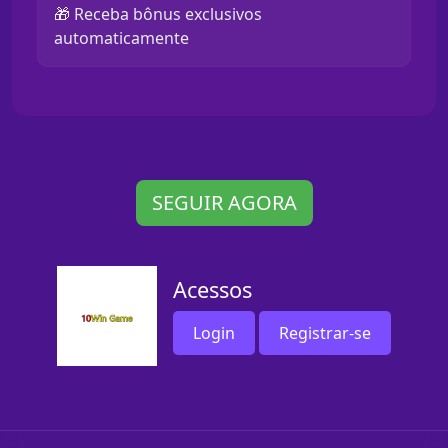
🎁 Receba bônus exclusivos
automaticamente
SEGUIR AGORA
Acessos
Login
Registrar-se